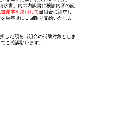
費用請求書」内の内訳書に検診内容の記
収書原本を添付して
当組合に請求し
用を単年度に１回限り支給いたしま
負担した額を当組合の補助対象としま
トでご確認願います。